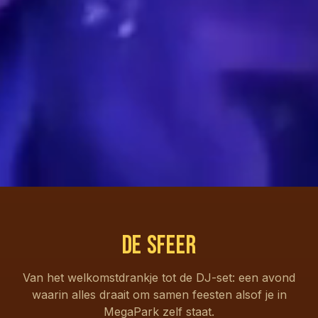
De sfeer
Van het welkomstdrankje tot de DJ-set: een avond
waarin alles draait om samen feesten alsof je in
DRANKTOWER
DJ-SET
FESTIVAL
Bier of
MegaPark zelf staat.
BEACH